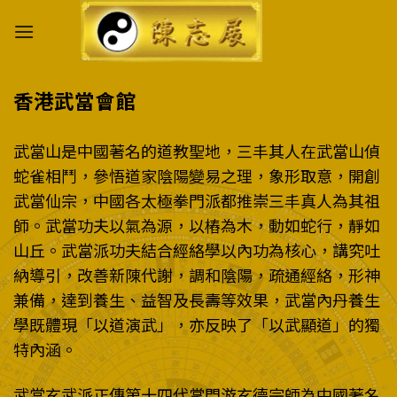
Skip
to
content
香港武當會館
武當山是中國著名的道教聖地，三丰其人在武當山偵
蛇雀相鬥，參悟道家陰陽變易之理，象形取意，開創
武當仙宗，中國各太極拳門派都推崇三丰真人為其祖
師。武當功夫以氣為源，以樁為木，動如蛇行，靜如
山丘。武當派功夫結合經絡學以內功為核心，講究吐
納導引，改善新陳代謝，調和陰陽，疏通經絡，形神
兼備，達到養生、益智及長壽等效果，武當內丹養生
學既體現「以道演武」，亦反映了「以武顯道」的獨
特內涵。
武當玄武派正傳第十四代掌門游玄德宗師為中國著名