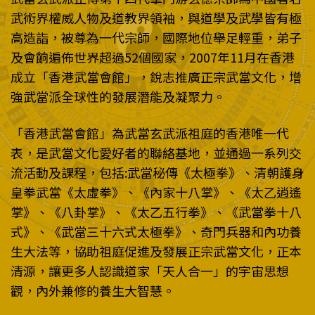
武術界權威人物及道教界領袖，與道學及武學皆有極
高造詣，被尊為一代宗師，國際地位舉足輕重，弟子
及會餉遍佈世界超過52個國家，2007年11月在香港
成立「香港武當會館」，銳志推廣正宗武當文化，增
強武當派全球性的發展潛能及凝聚力。
「香港武當會館」為武當玄武派祖庭的香港唯一代
表，是武當文化愛好者的聯絡基地，並通過一系列交
流活動及課程，包括:武當秘傳《太極拳》、清朝護身
皇拳武當《太虛拳》、《內家十八掌》、《太乙逍遙
掌》、《八卦掌》、《太乙五行拳》、《武當拳十八
式》、《武當三十六式太極拳》、奇門兵器和內功養
生大法等，協助祖庭促進及發展正宗武當文化，正本
清源，讓更多人認識道家「天人合一」的宇宙思想
觀，內外兼修的養生大智慧。