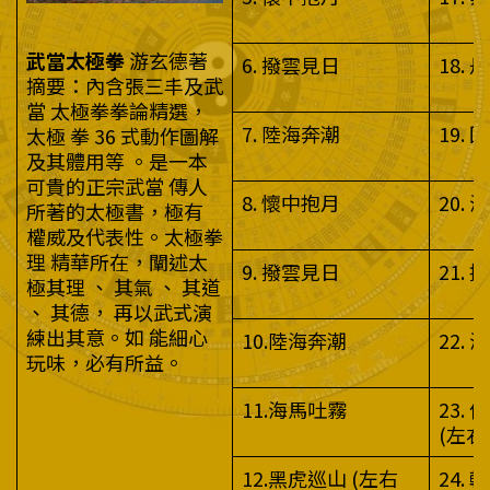
武當太極拳
游玄德著
6. 撥雲見日
18.
摘要：內含張三丰及武
當 太極拳拳論精選，
7. 陸海奔潮
19.
太極 拳 36 式動作圖解
及其體用等 。是一本
可貴的正宗武當 傳人
8. 懷中抱月
20.
所著的太極書，極有
權威及代表性。太極拳
理 精華所在，闡述太
9. 撥雲見日
21. 
極其理 、 其氣 、 其道
、 其德， 再以武式演
練出其意。如 能細心
10.陸海奔潮
22.
玩味，必有所益。
11.海馬吐霧
23.
(左右
12.黑虎巡山 (左右
24.