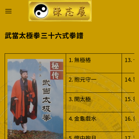
Skip
to
content
武當太極拳三十六式拳譜
1. 無極樁
13. 
2. 抱元守一
14.
3. 開太極
15. 
4. 金龜戲水
16.
5. 懷中抱月
17.